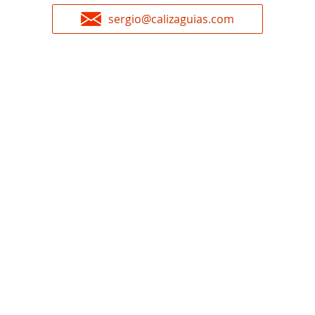
sergio@calizaguias.com