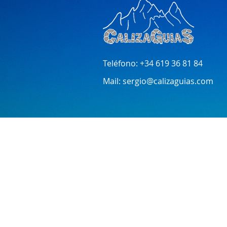
Teléfono:
+34 619 36 81 84
Mail:
sergio@calizaguias.com