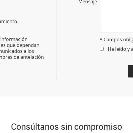
Mensaje
.
amiento.
, información
* Campos obli
ones que dependan
He leído y 
municados a los
 horas de antelación
Consúltanos sin compromiso