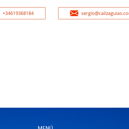
+34619368184
sergio@calizaguias.c
MENÚ