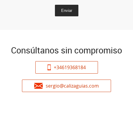
Enviar
Consúltanos sin compromiso
+34619368184
sergio@calizaguias.com