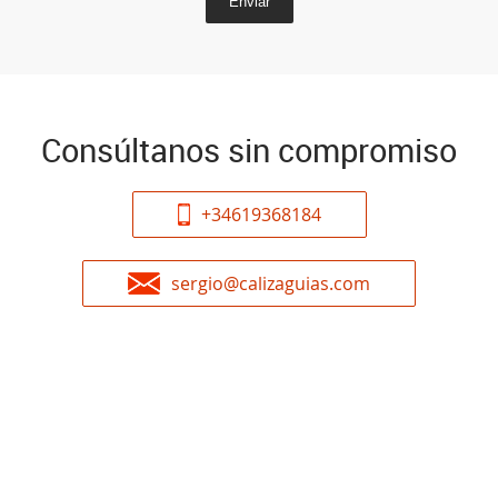
Enviar
Consúltanos sin compromiso
+34619368184
sergio@calizaguias.com