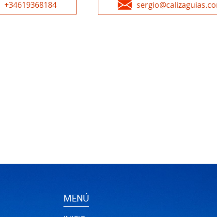
+34619368184
sergio@calizaguias.c
MENÚ