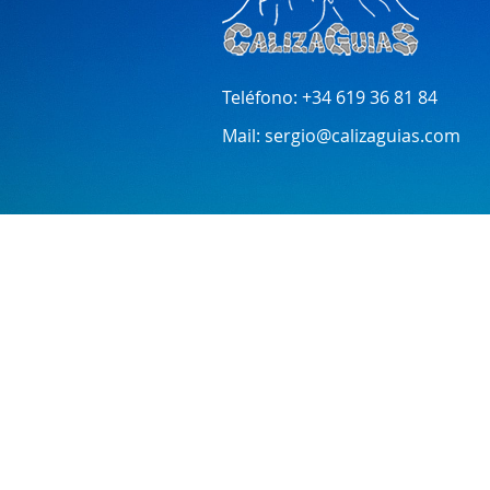
Teléfono:
+34 619 36 81 84
Mail:
sergio@calizaguias.com