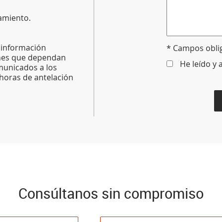
.
amiento.
, información
* Campos obli
ones que dependan
He leído y 
municados a los
 horas de antelación
Consúltanos sin compromiso