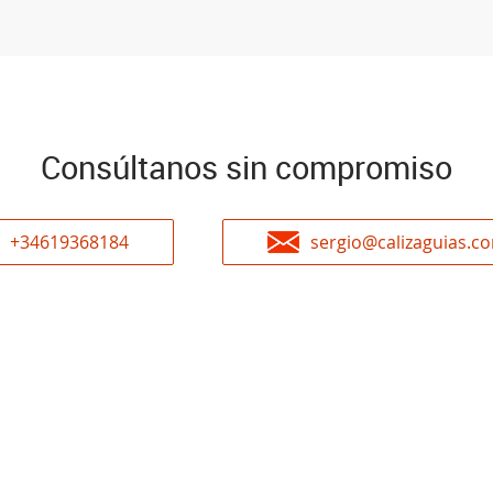
Consúltanos sin compromiso
+34619368184
sergio@calizaguias.c