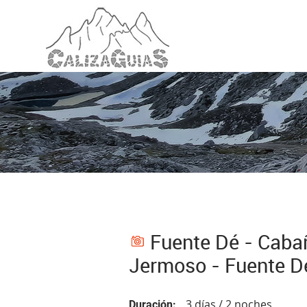
Fuente Dé - Caba
Jermoso - Fuente D
3 días / 2 noches
Duración