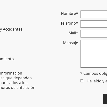
Nombre*
Teléfono*
 y Accidentes.
Mail*
Mensaje
.
amiento.
, información
* Campos obli
ones que dependan
He leído y 
municados a los
 horas de antelación