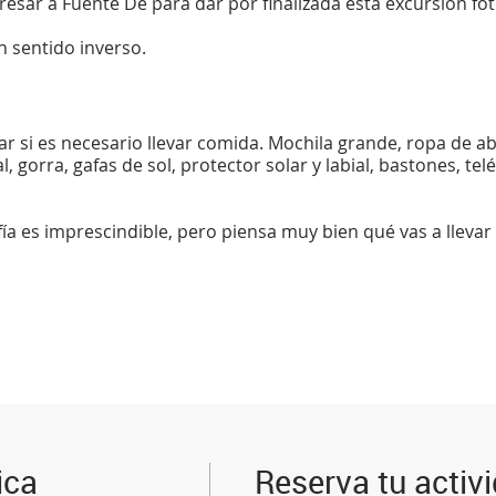
esar a Fuente Dé para dar por finalizada esta excursión fot
n sentido inverso.
tar si es necesario llevar comida. Mochila grande, ropa de a
 gorra, gafas de sol, protector solar y labial, bastones, te
ía es imprescindible, pero piensa muy bien qué vas a llev
ica
Reserva tu activ