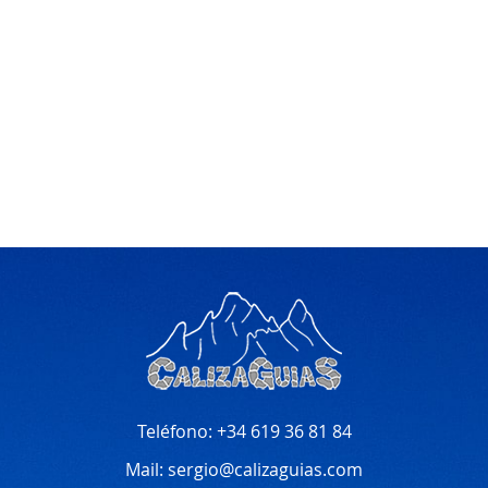
Teléfono:
+34 619 36 81 84
Mail:
sergio@calizaguias.com