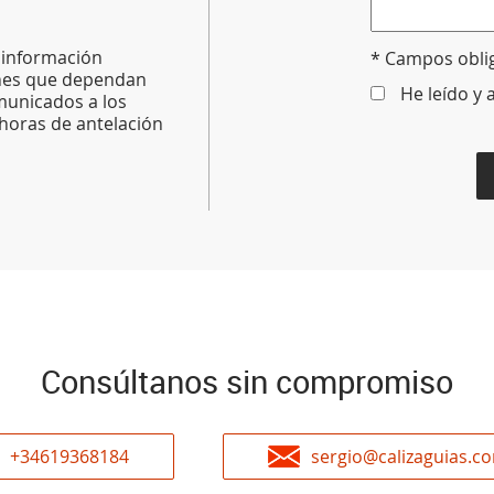
, información
* Campos obli
ones que dependan
He leído y 
municados a los
 horas de antelación
Consúltanos sin compromiso
+34619368184
sergio@calizaguias.c