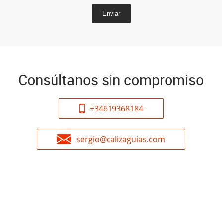
Enviar
Consúltanos sin compromiso
+34619368184
sergio@calizaguias.com