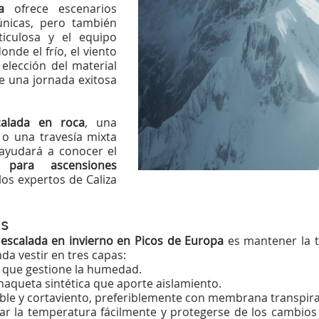
a
ofrece escenarios
únicas, pero también
iculosa y el equipo
nde el frío, el viento
 elección del material
e una jornada exitosa
calada en roca
, una
o una travesía mixta
e ayudará a conocer el
 para ascensiones
 los expertos de
Caliza
as
r
escalada en invierno en Picos de Europa
es mantener la t
da vestir en tres capas:
a que gestione la humedad.
haqueta sintética que aporte aislamiento.
e y cortaviento, preferiblemente con membrana transpira
ar la temperatura fácilmente y protegerse de los cambios 