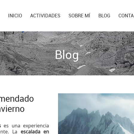
INICIO
ACTIVIDADES
SOBRE MÍ
BLOG
CONTA
Blog
omendado
nvierno
s
es una experiencia
ante. La
escalada en