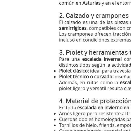
común en
Asturias
y en el entor
2. Calzado y crampones
El calzado es una de las piezas
semirrígidas
, compatibles con 
Los crampones ofrecen tracción 
incluso en condiciones extremas.
3. Piolet y herramientas
Para una
escalada invernal
co
distintos tipos según la actividad
Piolet clásico:
ideal para travesí
Piolet técnico o curvado:
diseñad
Además, en rutas como la
esca
piolet ligero y versátil resulta c
4. Material de protecci
En toda
escalada en invierno en
Arnés ligero pero resistente al fr
Cuerdas dobles homologadas pa
Tornillos de hielo, friends, empo