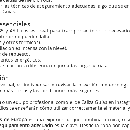
 caídas de hielo o roca.
 las técnicas de aseguramiento adecuadas, algo que se e
a Guías
.
 esenciales
5 y 45 litros es ideal para transportar todo lo necesari
nterior no pueden faltar:
 y otros térmicos).
iación es intensa con la nieve).
s de repuesto.
mentos energéticos.
e marcan la diferencia en jornadas largas y frías.
ción
nvernal
, es indispensable revisar la previsión meteorológica
son más cortos y las condiciones más exigentes.
a
o un equipo profesional como el de
Caliza Guías en Insta
 Ellos te enseñarán cómo utilizar correctamente el material
os de Europa
es una experiencia que combina técnica, res
equipamiento adecuado
es la clave. Desde la ropa por cap