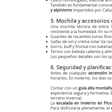
Casco homologado, esencial ante
También es fundamental conocer
y alpinismo
impartidos por
Caliz
5. Mochila y accesorios
Una mochila técnica de entre 3
resistente a la humedad. En su i
Guantes de recambio (unos finos
Gafas de sol y crema solar (la rad
Gorro, buff y frontal con batería
Termo con bebida caliente y ali
Los pequeños detalles son los qu
6. Seguridad y planifica
Antes de cualquier
ascensión i
horarios. En invierno, los días 
Contar con un
guía alta montañ
experiencia segura y formativa.
terreno invernal.
La
escalada en invierno en Pic
Para disfrutarla plenamente, el