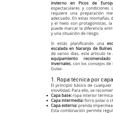
invierno en Picos de Europ
espectaculares y condiciones 
requiere una preparación met
adecuado. En estas montañas, do
y el hielo son protagonistas, la
puede marcar la diferencia entr
y una situación de riesgo.
Si estás planificando una
es
escalada en Naranjo de Bulnes
de varios días, este artículo t
equipamiento recomendado
invernales
, con los consejos de
Guías
.
1. Ropa técnica por cap
El principio básico de cualquie
movilidad. Para ello, se recomien
Capa base:
ropa interior térmic
Capa intermedia:
forro polar o c
Capa externa:
prenda impermeabl
Esta combinación permite regul