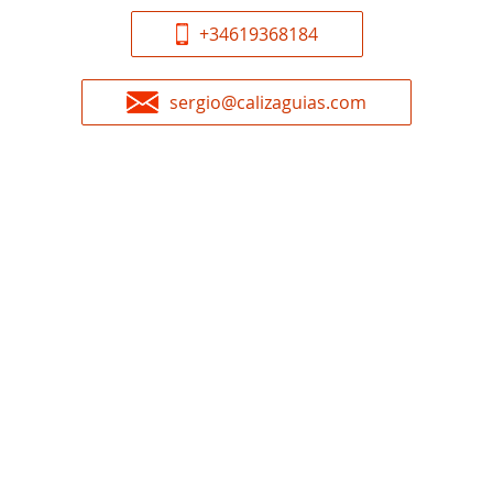
+34619368184
sergio@calizaguias.com