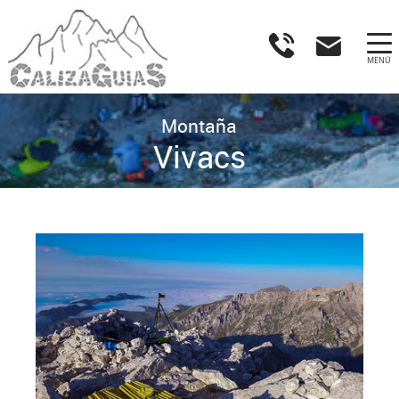
MENÚ
Montaña
Vivacs